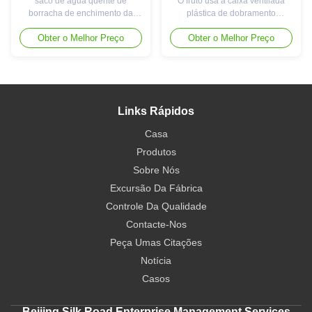
saco de água quente de
O fruto usa a caixa ventilada
borracha de enchimento da
plástica de dobramento
água do Natal do saco de água
dobrável Tote For Vegetables da
Obter o Melhor Preço
Obter o Melhor Preço
quente da mão do aquecedor
caixa e os frutos Descrição do
do calor do inverno 1000ml
produto: A caixa plástica pode
Especificação artigo valor Tipo
encolher por 75% quando
Aquecimento da mão Lugar de
dobrada. Projeto pequeno,
origem China Marca Youtuo
muito de pouco peso, pega
Number modelo FMX-01 Nome
pouco espaço quando dobrada,
Links Rápidos
do produto Saco de água
e é usada armazenando e
quente de borracha Material ...
transportando frutos, ...
Casa
Produtos
Sobre Nós
Excursão Da Fábrica
Controle Da Qualidade
Contacte-Nos
Peça Umas Citações
Notícia
Casos
Beijing Silk Road Enterprise Management Services