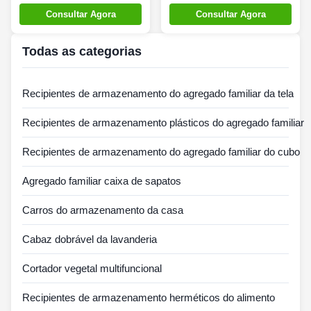
escaninhos plásticos
multifuncionais,
Consultar Agora
Consultar Agora
dobráveis duráveis de
totalizador plástico
Multi cena de Silk Road
dobrável ultraleve
Todas as categorias
Enterprise
Recipientes de armazenamento do agregado familiar da tela
Recipientes de armazenamento plásticos do agregado familiar
Recipientes de armazenamento do agregado familiar do cubo
Agregado familiar caixa de sapatos
Carros do armazenamento da casa
Cabaz dobrável da lavanderia
Cortador vegetal multifuncional
Recipientes de armazenamento herméticos do alimento