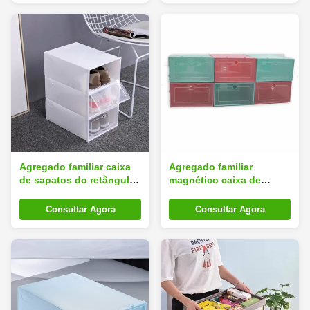
Agregado familiar caixa
Agregado familiar
de sapatos do retângulo
magnético caixa de
do uso de Multi cena
sapatos de Silk Road
para inodoro Dustproof
Enterprise para o uso do
Consultar Agora
Consultar Agora
do armazenamento das
armazenamento 14inches
sapatilhas
Multi cena das sapatilhas