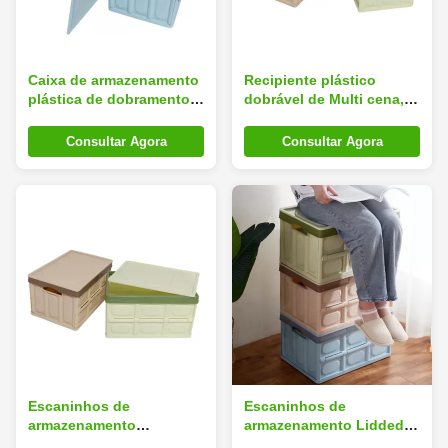
Caixa de armazenamento
Recipiente plástico
plástica de dobramento
dobrável de Multi cena,
Lidded de Multi cena,
caixas plásticas
totalizadores dobráveis
dobráveis inodoras com
Consultar Agora
Consultar Agora
laváveis com tampa
tampas
Escaninhos de
Escaninhos de
armazenamento
armazenamento Lidded
dobráveis com tampa,
estanque