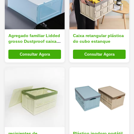
Agregado familiar Lidded
Caixa retangular plástica
grosso Dustproof caixa
do cubo estanque
de sapatos que dobra
31inches a favor do meio
Consultar Agora
Consultar Agora
ambiente
recipientes de
Plástico inodoro portátil