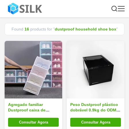
Found
16
products for "
dustproof household shoe box
"
Agregado familiar
Peso Dustproof plástico
Dustproof caixa de
dobrável 0.9kg do ODM
sapatos
de caixa de sapatos PP
do agregado familiar da
Consultar Agora
Consultar Agora
porta dobro