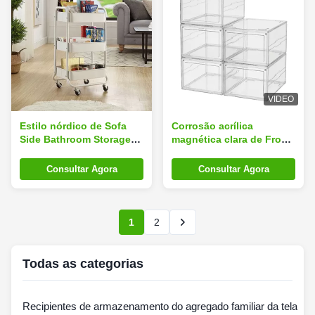
VIDEO
Estilo nórdico de Sofa
Corrosão acrílica
Side Bathroom Storage
magnética clara de Front
Rack da flor da mesa de
Shoe Storage Box Anti da
centro
gota
Consultar Agora
Consultar Agora
1
2
Todas as categorias
Recipientes de armazenamento do agregado familiar da tela