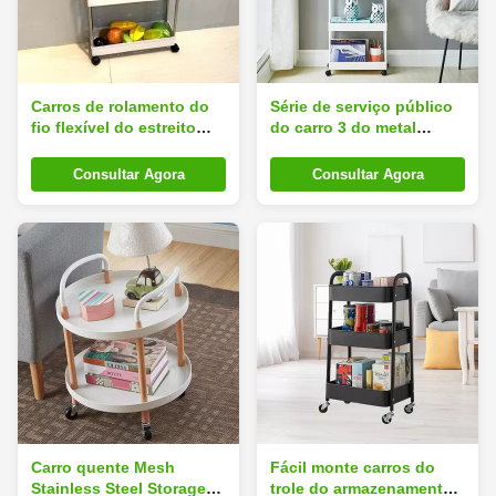
Carros de rolamento do
Série de serviço público
fio flexível do estreito
do carro 3 do metal
com as rodas fixas para o
móvel da série de
armazenamento dos
Kitchen Metal 3 do
Consultar Agora
Consultar Agora
utensílios de mesa
organizador
portátil
Carro quente Mesh
Fácil monte carros do
Stainless Steel Storage
trole do armazenamento