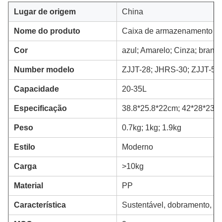
Lugar de origem
China
Nome do produto
Caixa de armazenamento d
Cor
azul; Amarelo; Cinza; branc
Number modelo
ZJJT-28; JHRS-30; ZJJT-56
Capacidade
20-35L
Especificação
38.8*25.8*22cm; 42*28*23c
Peso
0.7kg; 1kg; 1.9kg
Estilo
Moderno
Carga
>10kg
Material
PP
Característica
Sustentável, dobramento, 