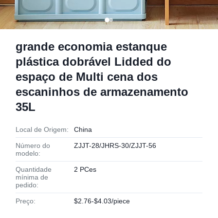
grande economia estanque
plástica dobrável Lidded do
espaço de Multi cena dos
escaninhos de armazenamento
35L
Local de Origem:
China
Número do
ZJJT-28/JHRS-30/ZJJT-56
modelo:
Quantidade
2 PCes
mínima de
pedido:
Preço:
$2.76-$4.03/piece