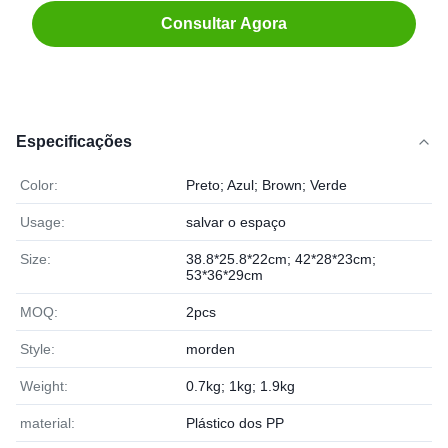
Consultar Agora
Especificações
Color:
Preto; Azul; Brown; Verde
Usage:
salvar o espaço
Size:
38.8*25.8*22cm; 42*28*23cm;
53*36*29cm
MOQ:
2pcs
Style:
morden
Weight:
0.7kg; 1kg; 1.9kg
material:
Plástico dos PP