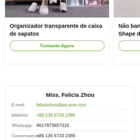
Organizador transparente de caixa
Não ban
de sapatos
Shape d
Contacte Agora
Miss. Felicia Zhou
E-mail:
feliciazhou@pa.ecer.com
telefone:
+86 136 6733 2386
Whatsapp:
8617873657316
Conversamos:
+86 136 6733 2386