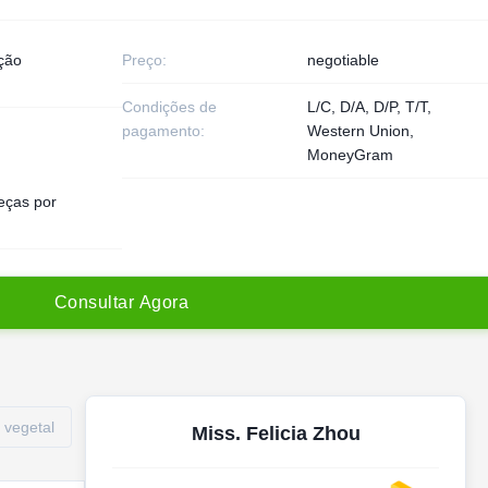
ção
Preço:
negotiable
Condições de
L/C, D/A, D/P, T/T,
pagamento:
Western Union,
MoneyGram
eças por
C
o
n
s
u
l
t
a
r
A
g
o
r
a
 vegetal
Miss. Felicia Zhou