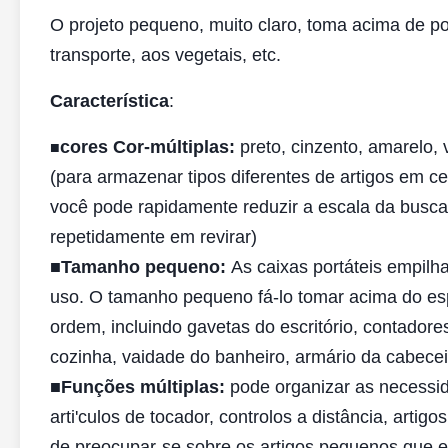
O projeto pequeno, muito claro, toma acima de p
transporte, aos vegetais, etc.
Característica
:
cores Cor-múltiplas:
preto, cinzento, amarelo, 
■
(para armazenar tipos diferentes de artigos em ces
você pode rapidamente reduzir a escala da busca
repetidamente em revirar)
■
Tamanho pequeno:
As caixas portáteis empilh
uso. O tamanho pequeno fá-lo tomar acima do e
ordem, incluindo gavetas do escritório, contadore
cozinha, vaidade do banheiro, armário da cabeceir
■
Funções múltiplas:
pode organizar as necessid
arti'culos de tocador, controlos a distância, art
de preocupar-se sobre os artigos pequenos que