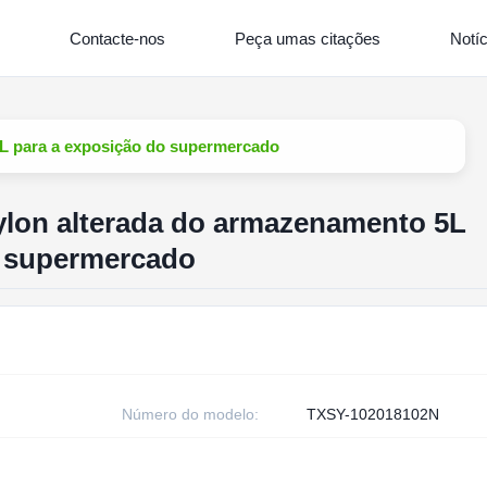
Contacte-nos
Peça umas citações
Notíc
5L para a exposição do supermercado
ylon alterada do armazenamento 5L
o supermercado
Número do modelo:
TXSY-102018102N