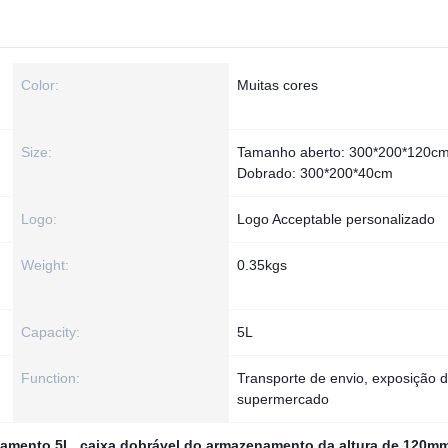
Color:
Muitas cores
Size:
Tamanho aberto: 300*200*120c
Dobrado: 300*200*40cm
Logo:
Logo Acceptable personalizado
Weight:
0.35kgs
Capacity:
5L
Function:
Transporte de envio, exposição 
supermercado
namento 5L
,
caixa dobrável do armazenamento da altura de 120m