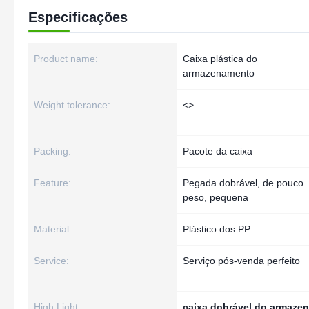
Especificações
Product name:
Caixa plástica do
armazenamento
Weight tolerance:
<>
Packing:
Pacote da caixa
Feature:
Pegada dobrável, de pouco
peso, pequena
Material:
Plástico dos PP
Service:
Serviço pós-venda perfeito
High Light:
caixa dobrável do armaze