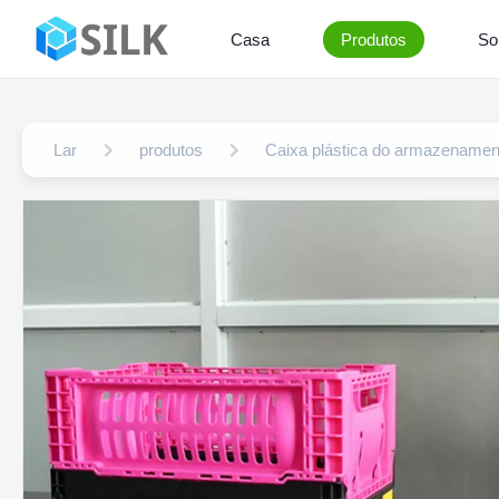
Casa
Produtos
So
Lar
produtos
Caixa plástica do armazenamen