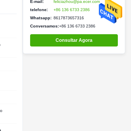
E-mail:
feliciazhou@pa.ecer.com
telefone:
+86 136 6733 2386
Whatsapp:
8617873657316
Conversamos:
+86 136 6733 2386
Consultar Agora
m
do
m
,