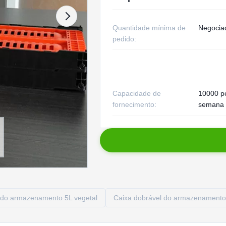
Quantidade mínima de
Negocia
pedido:
Capacidade de
10000 p
fornecimento:
semana
 do armazenamento 5L vegetal
Caixa dobrável do armazenamento