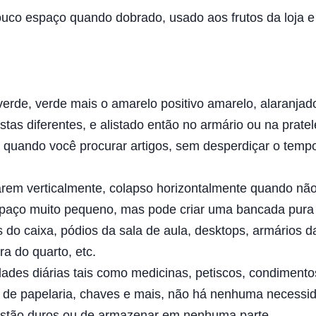
ouco espaço quando dobrado, usado aos frutos da loja e
verde, verde mais o amarelo positivo amarelo, alaranjad
tas diferentes, e alistado então no armário ou na pratel
 quando você procurar artigos, sem desperdiçar o temp
arem verticalmente, colapso horizontalmente quando nã
spaço muito pequeno, mas pode criar uma bancada pura
s do caixa, pódios da sala de aula, desktops, armários d
a do quarto, etc.
ades diárias tais como medicinas, petiscos, condimento
igos de papelaria, chaves e mais, não há nenhuma necessi
 estão duros ou de armazenar em nenhuma parte