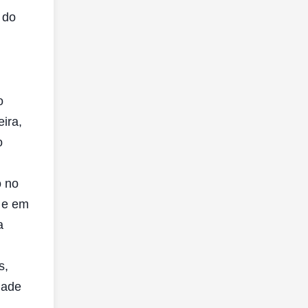
 do
o
eira,
o
o no
 e em
a
s,
dade