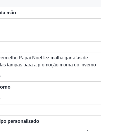
 da mão
vermelho Papai Noel fez malha garrafas de
das tampas para a promoção morna do inverno
c
morno
o
tipo personalizado