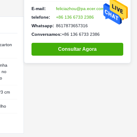
E-mail:
feliciazhou@pa.ecer.com
telefone:
+86 136 6733 2386
Whatsapp:
8617873657316
Conversamos:
+86 136 6733 2386
carton
Consultar Agora
nha
 no
no
*3 cm
lho