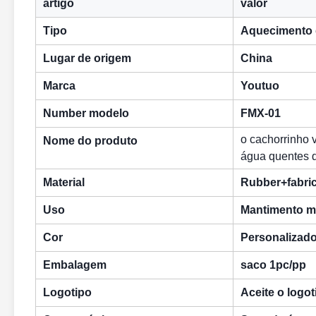
artigo
valor
Tipo
Aquecimento
Lugar de origem
China
Marca
Youtuo
Number modelo
FMX-01
o cachorrinho 
Nome do produto
água quentes 
Material
Rubber+fabri
Uso
Mantimento 
Cor
Personalizad
Embalagem
saco 1pc/pp
Logotipo
Aceite o logo