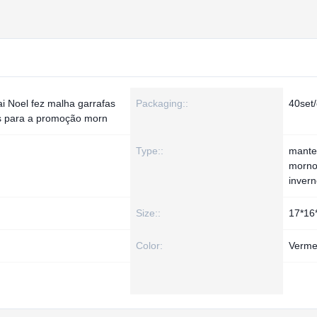
i Noel fez malha garrafas
Packaging::
40set/
s para a promoção morn
Type::
mante
morno
inver
Size::
17*16
Color:
Verme