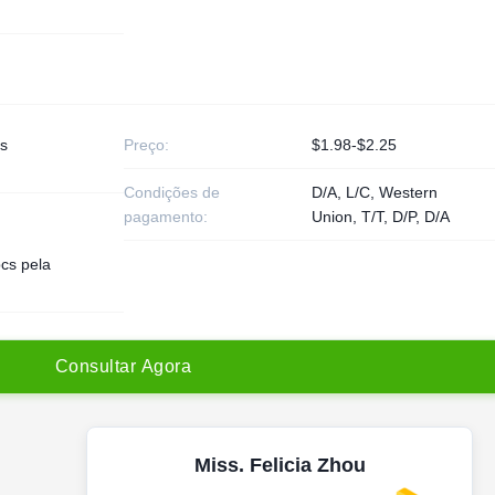
s
Preço:
$1.98-$2.25
Condições de
D/A, L/C, Western
pagamento:
Union, T/T, D/P, D/A
cs pela
C
o
n
s
u
l
t
a
r
A
g
o
r
a
Miss. Felicia Zhou