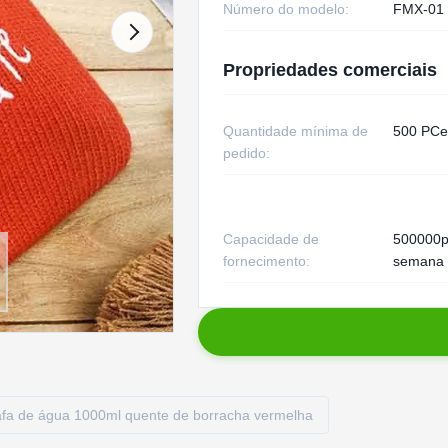
Número do modelo:
FMX-01
Propriedades comerciais
Quantidade mínima de
500 PCe
pedido:
Capacidade de
500000p
fornecimento:
semana
afa de água 1000ml quente de borracha vermelha