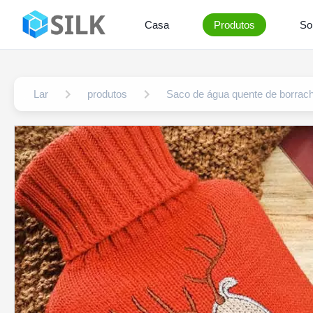
Casa
Produtos
So
Lar
produtos
Saco de água quente de borrac