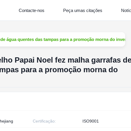
Contacte-nos
Peça umas citações
Notíc
s de água quentes das tampas para a promoção morna do invern
lho Papai Noel fez malha garrafas d
ampas para a promoção morna do
hejiang
Certificação:
ISO9001